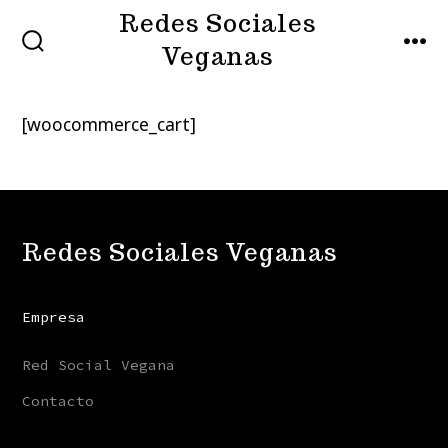
Saltar
Redes Sociales
MENÚ
al
Veganas
ALTERNAR
LA
contenido
BÚSQUEDA
[woocommerce_cart]
Redes Sociales Veganas
Empresa
Red Social Vegana
Contacto